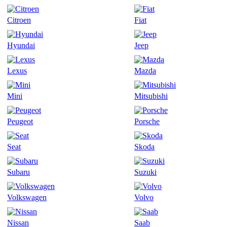
Citroen
Fiat
Hyundai
Jeep
Lexus
Mazda
Mini
Mitsubishi
Peugeot
Porsche
Seat
Skoda
Subaru
Suzuki
Volkswagen
Volvo
Nissan
Saab