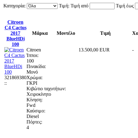
Κατηγορία:
Τιμή:
Τιμή από
Τιμή έως
Citroen
C4 Cactus
2017
Μάρκα
Μοντέλο
Τιμή
Χα
BlueHDi
100
Citroen
13.500,00 EUR
-
Ίπποι:
100
Πινακίδα:
Μονό
321869380
Χρώμα:
::
ΓΚΡΙ
Κιβώτιο ταχυτήτων:
Χειροκίνητο
Κίνηση:
Fwd
Καύσιμο:
Diesel
Πόρτες:
4