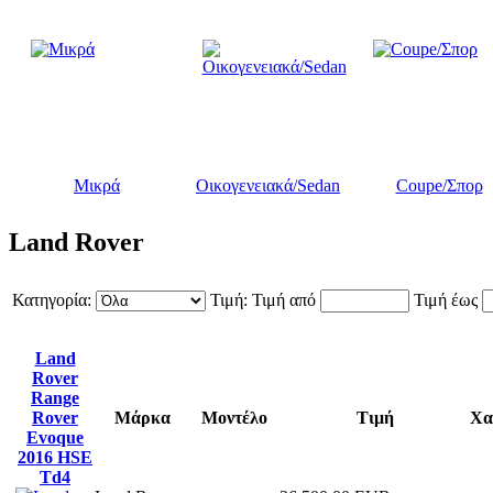
Μικρά
Οικογενειακά/Sedan
Coupe/Σπορ
Land Rover
Κατηγορία:
Τιμή:
Τιμή από
Τιμή έως
Land
Rover
Range
Rover
Μάρκα
Μοντέλο
Τιμή
Χα
Evoque
2016 HSE
Td4