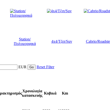
Station/
4x4/Τζιπ/Suv
Cabrio/Roadste
Πολυμορφικά
EUR
Reset Filter
Χρονολογία
ρακτηρισμός
Κυβικά
Km
κατασκευής